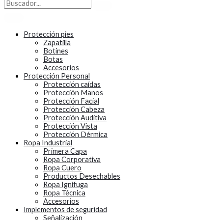
Protección pies
Zapatilla
Botines
Botas
Accesorios
Protección Personal
Protección caídas
Protección Manos
Protección Facial
Protección Cabeza
Protección Auditiva
Protección Vista
Protección Dérmica
Ropa Industrial
Primera Capa
Ropa Corporativa
Ropa Cuero
Productos Desechables
Ropa Ignifuga
Ropa Técnica
Accesorios
Implementos de seguridad
Señalización