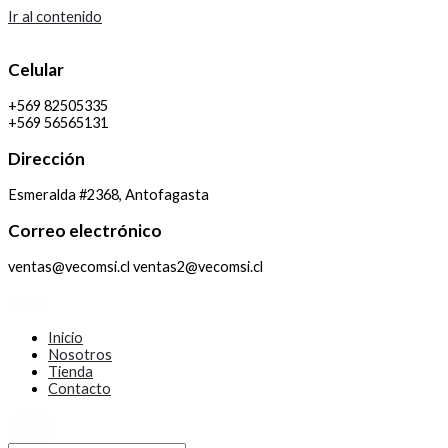
Ir al contenido
Celular
+569 82505335
+569 56565131
Dirección
Esmeralda #2368, Antofagasta
Correo electrónico
ventas@vecomsi.cl ventas2@vecomsi.cl
Inicio
Nosotros
Tienda
Contacto
X