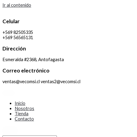
Ir al contenido
Celular
+569 82505335
+569 56565131
Dirección
Esmeralda #2368, Antofagasta
Correo electrónico
ventas@vecomsi.cl ventas2@vecomsi.cl
Inicio
Nosotros
Tienda
Contacto
X