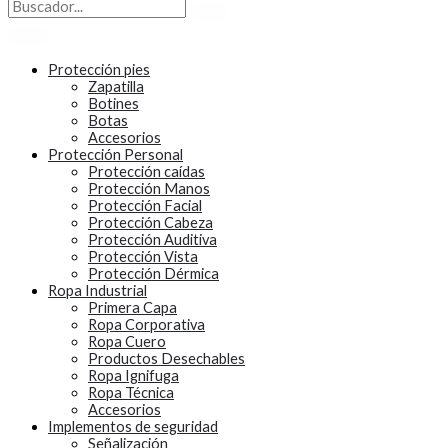
Protección pies
Zapatilla
Botines
Botas
Accesorios
Protección Personal
Protección caídas
Protección Manos
Protección Facial
Protección Cabeza
Protección Auditiva
Protección Vista
Protección Dérmica
Ropa Industrial
Primera Capa
Ropa Corporativa
Ropa Cuero
Productos Desechables
Ropa Ignifuga
Ropa Técnica
Accesorios
Implementos de seguridad
Señalización