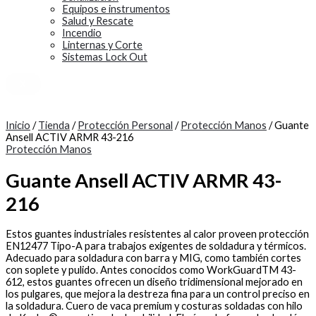
Equipos e instrumentos
Salud y Rescate
Incendio
Linternas y Corte
Sistemas Lock Out
X
Inicio
/
Tienda
/
Protección Personal
/
Protección Manos
/ Guante
Ansell ACTIV ARMR 43-216
Protección Manos
Guante Ansell ACTIV ARMR 43-
216
Estos guantes industriales resistentes al calor proveen protección
EN12477 Tipo-A para trabajos exigentes de soldadura y térmicos.
Adecuado para soldadura con barra y MIG, como también cortes
con soplete y pulido. Antes conocidos como WorkGuardTM 43-
612, estos guantes ofrecen un diseño tridimensional mejorado en
los pulgares, que mejora la destreza fina para un control preciso en
la soldadura. Cuero de vaca premium y costuras soldadas con hilo