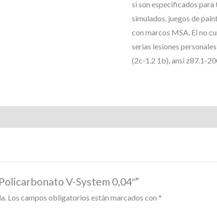
si son especificados para 
simulados, juegos de paint
con marcos MSA. El no cu
serias lesiones personale
(2c-1.2 1b), ansi z87.1-20
 Policarbonato V-System 0,04″”
a.
Los campos obligatorios están marcados con
*