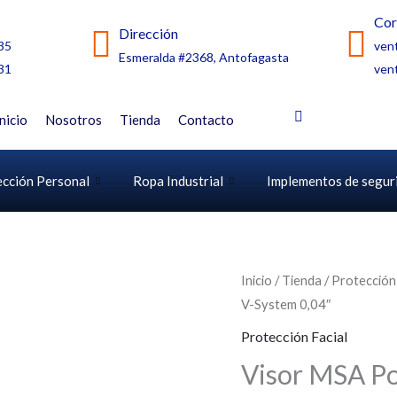
Cor
Dirección
35
ven
Esmeralda #2368, Antofagasta
31
ven
Inicio
Nosotros
Tienda
Contacto
ección Personal
Ropa Industrial
Implementos de segur
Inicio
/
Tienda
/
Protección
V-System 0,04″
Protección Facial
Visor MSA Po