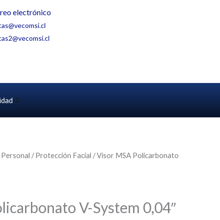
reo electrónico
tas@vecomsi.cl
tas2@vecomsi.cl
idad
 Personal
/
Protección Facial
/ Visor MSA Policarbonato
licarbonato V-System 0,04″