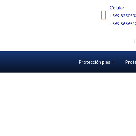
Ir
Celular
al
+569 825053
contenido
+569 565651
Protección pies
Prot