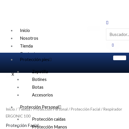
Ir
al
contenido
Inicio
Nosotros
Tienda
Contacto
Protección pies
Zapatilla
X
Botines
Botas
Accesorios
Protección Personal
Inicio
/
Tienda
/
Protección Personal
/
Protección Facial
/ Respirador
ERGONIC 100
Protección caídas
Protección Facial
Protección Manos