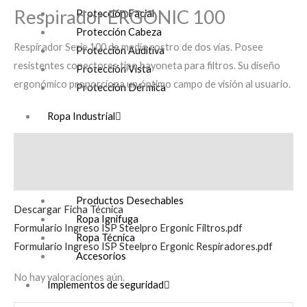
Respirador ERGONIC 100
Protección Facial
Protección Cabeza
Respirador Serie 100 de medio rostro de dos vías. Posee
Protección Auditiva
resistentes conectores tipo bayoneta para filtros. Su diseño
Protección Vista
ergonómico proporciona un óptimo campo de visión al usuario.
Protección Dérmica
Ropa Industrial
Primera Capa
Descripción
Ropa Corporativa
Valoraciones (0)
Ropa Cuero
Productos Desechables
Descargar Ficha Técnica
Ropa Ignifuga
Formulario Ingreso ISP Steelpro Ergonic Filtros.pdf
Ropa Técnica
Formulario Ingreso ISP Steelpro Ergonic Respiradores.pdf
Accesorios
No hay valoraciones aún.
Implementos de seguridad