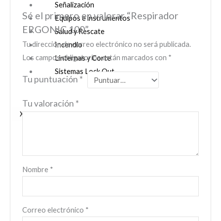
Señalización
Sé el primero en valorar “Respirador
Equipos e instrumentos
ERGONIC 100”
Salud y Rescate
Tu dirección de correo electrónico no será publicada.
Incendio
Los campos obligatorios están marcados con
*
Linternas y Corte
Sistemas Lock Out
Tu puntuación
*
Tu valoración
*
X
Nombre
*
Correo electrónico
*