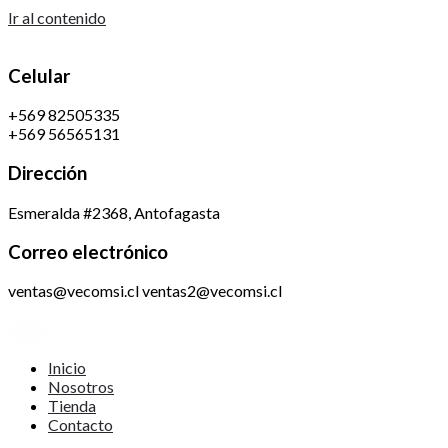
Ir al contenido
Celular
+569 82505335
+569 56565131
Dirección
Esmeralda #2368, Antofagasta
Correo electrónico
ventas@vecomsi.cl ventas2@vecomsi.cl
Inicio
Nosotros
Tienda
Contacto