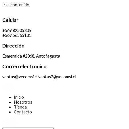
Ir al contenido
Celular
+569 82505335
+569 56565131
Dirección
Esmeralda #2368, Antofagasta
Correo electrónico
ventas@vecomsi.cl ventas2@vecomsi.cl
Inicio
Nosotros
Tienda
Contacto
X