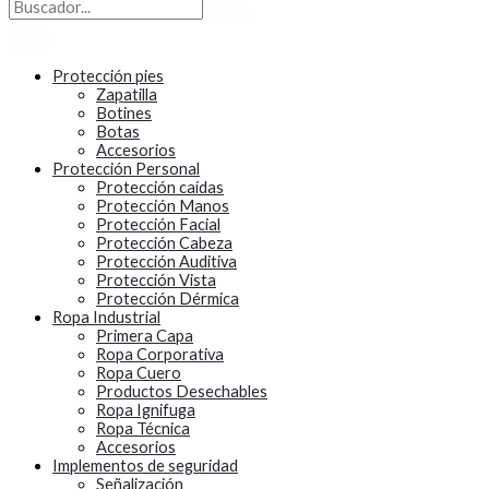
Protección pies
Zapatilla
Botines
Botas
Accesorios
Protección Personal
Protección caídas
Protección Manos
Protección Facial
Protección Cabeza
Protección Auditiva
Protección Vista
Protección Dérmica
Ropa Industrial
Primera Capa
Ropa Corporativa
Ropa Cuero
Productos Desechables
Ropa Ignifuga
Ropa Técnica
Accesorios
Implementos de seguridad
Señalización