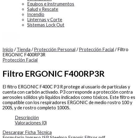
Equipos e instrumentos
Salud y Rescate
Incendio
Linternas y Corte
Sistemas Lock Out
X
Inicio
/
Tienda
/
Protección Personal
/
Protección Facial
/ Filtro
ERGONIC F400RP3R
Protección Facial
Filtro ERGONIC F400RP3R
El filtro ERGONIC F400C P3 R protege al usuario de partículas y
cuenta con carbón activado. P3 corresponde a protección contra
aerosoles sólidos y/o líquidos indicados como tóxicos. Este filtro es
compatible con los respiradores ERGONIC de medio rostro 100 y
200S, y de rostro completo 1000S.
Descripción
Valoraciones (0)
Descargar Ficha Técnica
Formulario Ingreso ISP Steelpro Ergonic Filtros.pdf