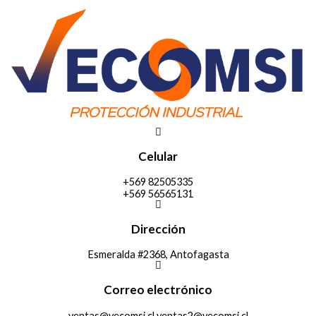
Ir
al
contenido
Celular
+569 82505335
+569 56565131
Dirección
Esmeralda #2368, Antofagasta
Correo electrónico
ventas@vecomsi.cl ventas2@vecomsi.cl