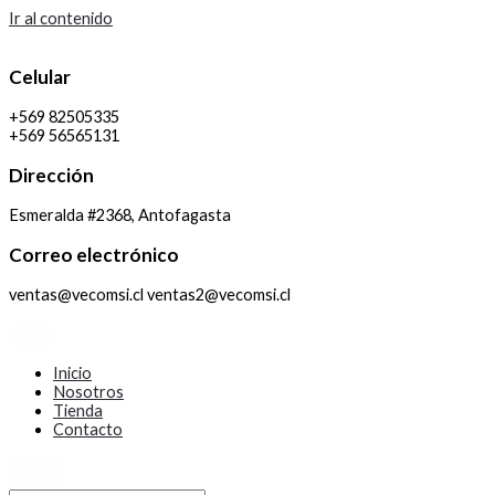
Ir al contenido
Celular
+569 82505335
+569 56565131
Dirección
Esmeralda #2368, Antofagasta
Correo electrónico
ventas@vecomsi.cl ventas2@vecomsi.cl
Inicio
Nosotros
Tienda
Contacto
X