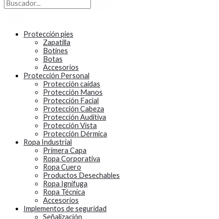
Protección pies
Zapatilla
Botines
Botas
Accesorios
Protección Personal
Protección caídas
Protección Manos
Protección Facial
Protección Cabeza
Protección Auditiva
Protección Vista
Protección Dérmica
Ropa Industrial
Primera Capa
Ropa Corporativa
Ropa Cuero
Productos Desechables
Ropa Ignifuga
Ropa Técnica
Accesorios
Implementos de seguridad
Señalización