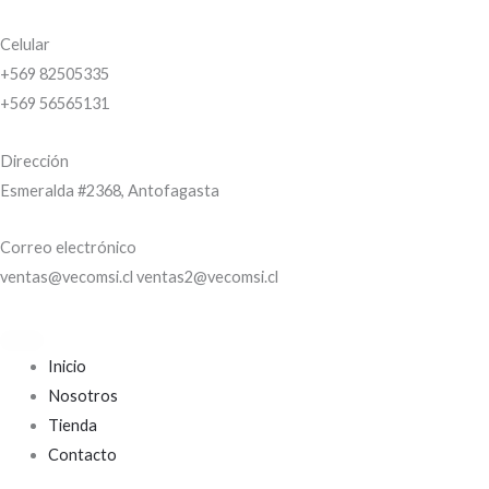
Ir
al
Celular
contenido
+569 82505335
+569 56565131
Dirección
Esmeralda #2368, Antofagasta
Correo electrónico
ventas@vecomsi.cl ventas2@vecomsi.cl
Inicio
Nosotros
Tienda
Contacto