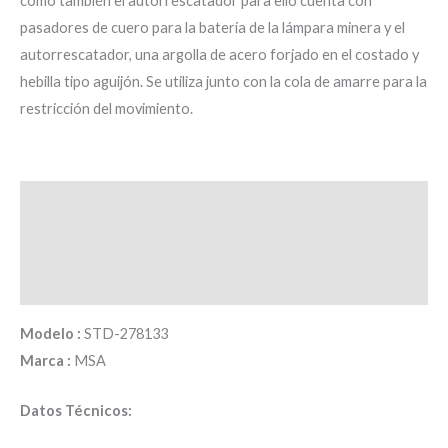
como también el autorrescatador para ello cuenta con
pasadores de cuero para la batería de la lámpara minera y el
autorrescatador, una argolla de acero forjado en el costado y
hebilla tipo aguijón. Se utiliza junto con la cola de amarre para la
restricción del movimiento.
Descripción
Información adicional
Valoraciones (0)
Modelo :
STD-278133
Marca :
MSA
Datos Técnicos: