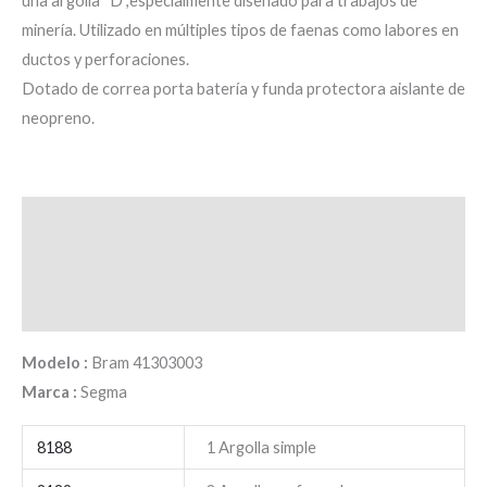
una argolla “D”,especialmente diseñado para trabajos de
minería. Utilizado en múltiples tipos de faenas como labores en
ductos y perforaciones.
Dotado de correa porta batería y funda protectora aislante de
neopreno.
Descripción
Información adicional
Valoraciones (0)
Modelo :
Bram 41303003
Marca :
Segma
8188
1 Argolla simple