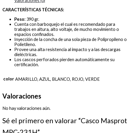
Valoraciones (0)
CARACTERÍSTICAS TÉCNICAS:
Peso:
390 gr.
Cuenta con barboquejo el cual es recomendado para
trabajos en altura, alto voltaje, de mucho movimiento o
espacios confinados.
Inyección de la concha de una sola pieza de Polipropileno o
Polietileno.
Provee una alta resistencia al impacto y a las descargas
dieléctricas.
Los cascos perforados pierden automáticamente su
certificación.
color
AMARILLO, AZUL, BLANCO, ROJO, VERDE
Valoraciones
No hay valoraciones aún.
Sé el primero en valorar “Casco Masprot
MPC-231H”