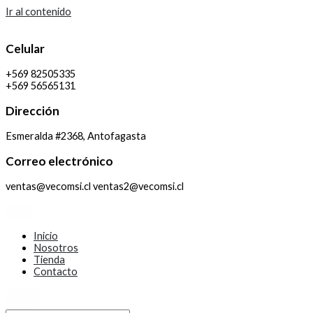
Ir al contenido
Celular
+569 82505335
+569 56565131
Dirección
Esmeralda #2368, Antofagasta
Correo electrónico
ventas@vecomsi.cl ventas2@vecomsi.cl
Inicio
Nosotros
Tienda
Contacto
X