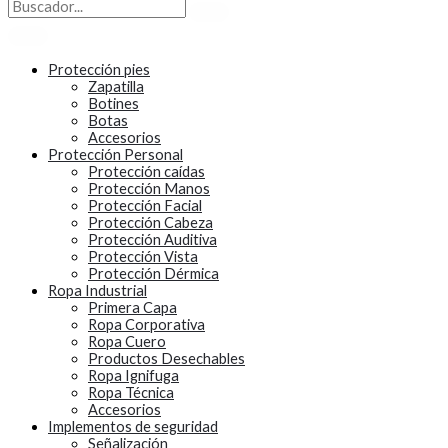
Protección pies
Zapatilla
Botines
Botas
Accesorios
Protección Personal
Protección caídas
Protección Manos
Protección Facial
Protección Cabeza
Protección Auditiva
Protección Vista
Protección Dérmica
Ropa Industrial
Primera Capa
Ropa Corporativa
Ropa Cuero
Productos Desechables
Ropa Ignifuga
Ropa Técnica
Accesorios
Implementos de seguridad
Señalización