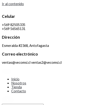
Ir al contenido
Celular
+569 82505335
+569 56565131
Dirección
Esmeralda #2368, Antofagasta
Correo electrónico
ventas@vecomsi.cl ventas2@vecomsi.cl
Inicio
Nosotros
Tienda
Contacto
X