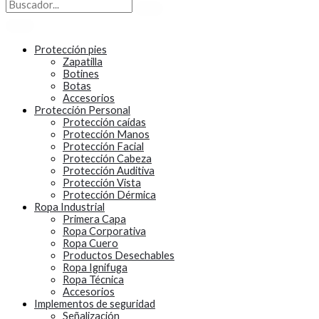
Protección pies
Zapatilla
Botines
Botas
Accesorios
Protección Personal
Protección caídas
Protección Manos
Protección Facial
Protección Cabeza
Protección Auditiva
Protección Vista
Protección Dérmica
Ropa Industrial
Primera Capa
Ropa Corporativa
Ropa Cuero
Productos Desechables
Ropa Ignifuga
Ropa Técnica
Accesorios
Implementos de seguridad
Señalización