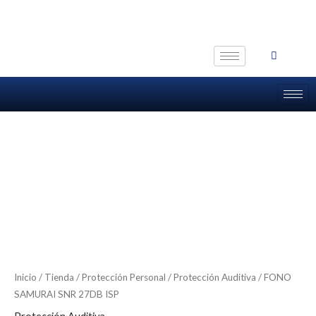
Ir
al
contenido
Inicio
/
Tienda
/
Protección Personal
/
Protección Auditiva
/ FONO
SAMURAI SNR 27DB ISP