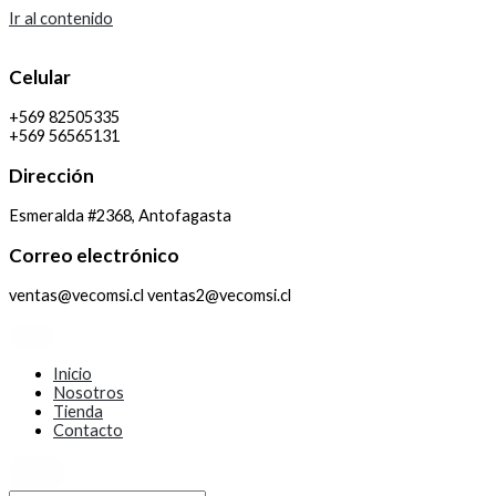
Ir al contenido
Celular
+569 82505335
+569 56565131
Dirección
Esmeralda #2368, Antofagasta
Correo electrónico
ventas@vecomsi.cl ventas2@vecomsi.cl
Inicio
Nosotros
Tienda
Contacto
X