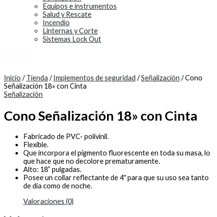
Equipos e instrumentos
Salud y Rescate
Incendio
Linternas y Corte
Sistemas Lock Out
X
Inicio
/
Tienda
/
Implementos de seguridad
/
Señalización
/ Cono
Señalización 18» con Cinta
Señalización
Cono Señalización 18» con Cinta
Fabricado de PVC- polivinil.
Flexible.
Que incorpora el pigmento fluorescente en toda su masa, lo
que hace que no decolore prematuramente.
Alto: 18” pulgadas.
Posee un collar reflectante de 4″ para que su uso sea tanto
de día como de noche.
Valoraciones (0)