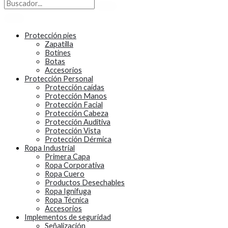
Protección pies
Zapatilla
Botines
Botas
Accesorios
Protección Personal
Protección caídas
Protección Manos
Protección Facial
Protección Cabeza
Protección Auditiva
Protección Vista
Protección Dérmica
Ropa Industrial
Primera Capa
Ropa Corporativa
Ropa Cuero
Productos Desechables
Ropa Ignifuga
Ropa Técnica
Accesorios
Implementos de seguridad
Señalización