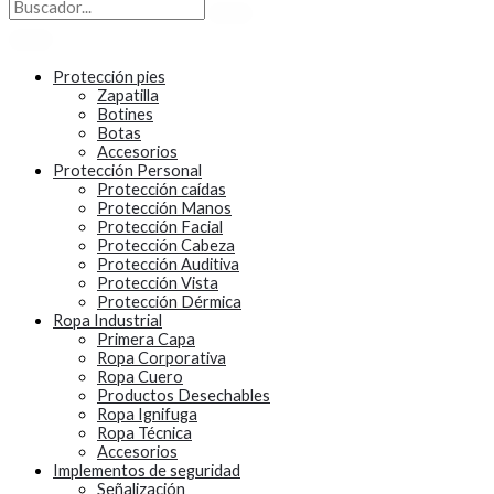
Protección pies
Zapatilla
Botines
Botas
Accesorios
Protección Personal
Protección caídas
Protección Manos
Protección Facial
Protección Cabeza
Protección Auditiva
Protección Vista
Protección Dérmica
Ropa Industrial
Primera Capa
Ropa Corporativa
Ropa Cuero
Productos Desechables
Ropa Ignifuga
Ropa Técnica
Accesorios
Implementos de seguridad
Señalización