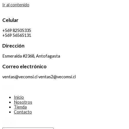
Ir al contenido
Celular
+569 82505335
+569 56565131
Dirección
Esmeralda #2368, Antofagasta
Correo electrónico
ventas@vecomsi.cl ventas2@vecomsi.cl
Inicio
Nosotros
Tienda
Contacto
X