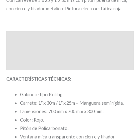
Con carrete de 1”x 25 y 1”x 30 mts con pitón, puerta de mica,
con cierre y tirador metálico. Pintura electroestática roja.
Descripción
Información adicional
Valoraciones (0)
CARACTERÍSTICAS TÉCNICAS:
Gabinete tipo Kolling.
Carrete: 1″ x 30m / 1″ x 25m – Manguera semi rígida.
Dimensiones: 700 mm x 700 mm x 300 mm.
Color: Rojo.
Pitón de Policarbonato.
Ventana mica transparente con cierre y tirador