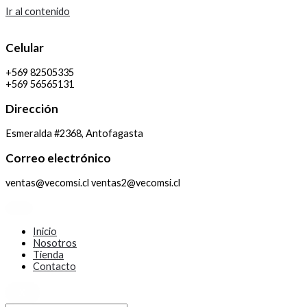
Ir al contenido
Celular
+569 82505335
+569 56565131
Dirección
Esmeralda #2368, Antofagasta
Correo electrónico
ventas@vecomsi.cl ventas2@vecomsi.cl
Inicio
Nosotros
Tienda
Contacto
X