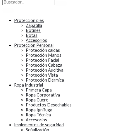
Protección pies
Zapatilla
Botines
Botas
Accesorios
Protección Personal
Protección caídas
Protección Manos
Protección Facial
Protección Cabeza
Protección Auditiva
Protección Vista
Protección Dérmica
Ropa Industrial
Primera Capa
Ropa Corporativa
Ropa Cuero
Productos Desechables
Ropa Ignifuga
Ropa Técnica
Accesorios
Implementos de seguridad
Señalización