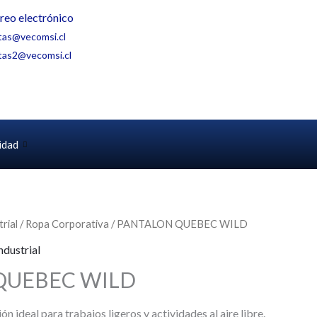
reo electrónico
tas@vecomsi.cl
tas2@vecomsi.cl
idad
rial
/
Ropa Corporativa
/ PANTALON QUEBEC WILD
ndustrial
QUEBEC WILD
ón ideal para trabajos ligeros y actividades al aire libre.