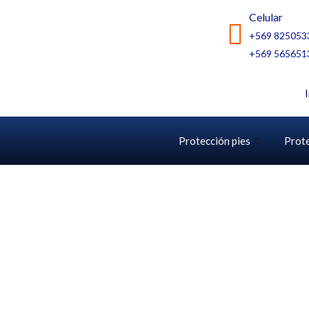
Ir
Celular
al
+569 825053
contenido
+569 565651
Protección pies
Prot