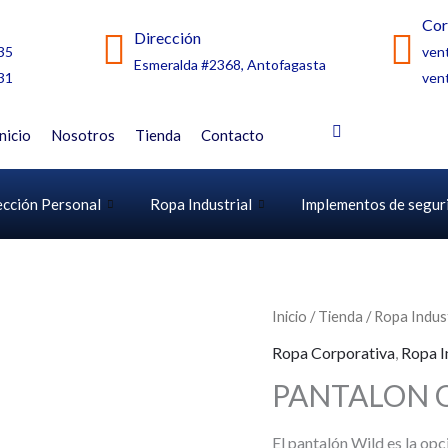
Cor
Dirección
35
ven
Esmeralda #2368, Antofagasta
31
ven
Inicio
Nosotros
Tienda
Contacto
ección Personal
Ropa Industrial
Implementos de segur
Inicio
/
Tienda
/
Ropa Indust
Ropa Corporativa
,
Ropa I
PANTALON 
El pantalón Wild es la opci