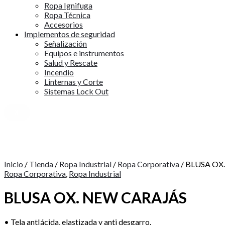
Ropa Ignifuga
Ropa Técnica
Accesorios
Implementos de seguridad
Señalización
Equipos e instrumentos
Salud y Rescate
Incendio
Linternas y Corte
Sistemas Lock Out
X
Inicio
/
Tienda
/
Ropa Industrial
/
Ropa Corporativa
/ BLUSA OX
Ropa Corporativa
,
Ropa Industrial
BLUSA OX. NEW CARAJÁS
• Tela antIácida, elastizada y anti desgarro.