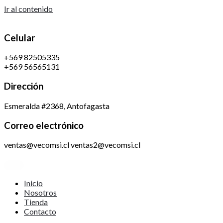
Ir al contenido
Celular
+569 82505335
+569 56565131
Dirección
Esmeralda #2368, Antofagasta
Correo electrónico
ventas@vecomsi.cl ventas2@vecomsi.cl
Inicio
Nosotros
Tienda
Contacto