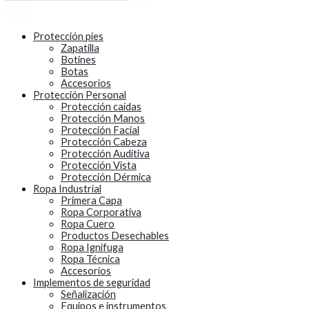
Protección pies
Zapatilla
Botines
Botas
Accesorios
Protección Personal
Protección caídas
Protección Manos
Protección Facial
Protección Cabeza
Protección Auditiva
Protección Vista
Protección Dérmica
Ropa Industrial
Primera Capa
Ropa Corporativa
Ropa Cuero
Productos Desechables
Ropa Ignifuga
Ropa Técnica
Accesorios
Implementos de seguridad
Señalización
Equipos e instrumentos