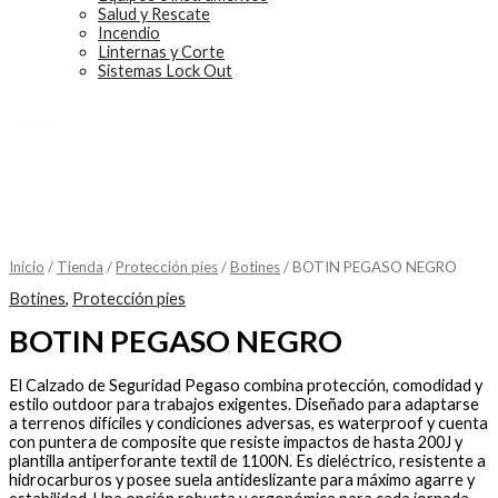
Salud y Rescate
Incendio
Linternas y Corte
Sistemas Lock Out
X
Inicio
/
Tienda
/
Protección pies
/
Botines
/ BOTIN PEGASO NEGRO
Botines
,
Protección pies
BOTIN PEGASO NEGRO
El Calzado de Seguridad Pegaso combina protección, comodidad y
estilo outdoor para trabajos exigentes. Diseñado para adaptarse
a terrenos difíciles y condiciones adversas, es waterproof y cuenta
con puntera de composite que resiste impactos de hasta 200J y
plantilla antiperforante textil de 1100N. Es dieléctrico, resistente a
hidrocarburos y posee suela antideslizante para máximo agarre y