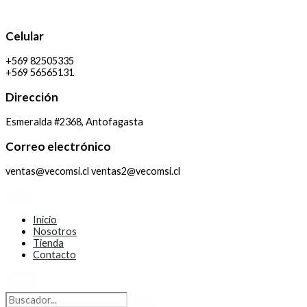
Ir
al
contenido
Celular
+569 82505335
+569 56565131
Dirección
Esmeralda #2368, Antofagasta
Correo electrónico
ventas@vecomsi.cl ventas2@vecomsi.cl
Inicio
Nosotros
Tienda
Contacto
X