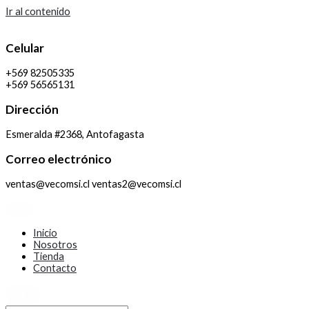
Ir al contenido
Celular
+569 82505335
+569 56565131
Dirección
Esmeralda #2368, Antofagasta
Correo electrónico
ventas@vecomsi.cl ventas2@vecomsi.cl
Inicio
Nosotros
Tienda
Contacto
X