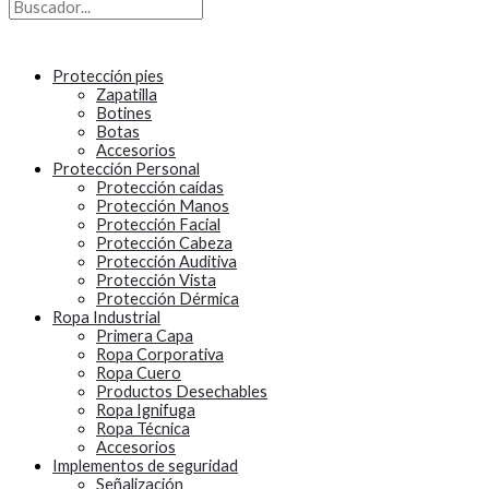
Protección pies
Zapatilla
Botines
Botas
Accesorios
Protección Personal
Protección caídas
Protección Manos
Protección Facial
Protección Cabeza
Protección Auditiva
Protección Vista
Protección Dérmica
Ropa Industrial
Primera Capa
Ropa Corporativa
Ropa Cuero
Productos Desechables
Ropa Ignifuga
Ropa Técnica
Accesorios
Implementos de seguridad
Señalización