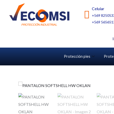
Ir
Celular
al
+569 825053
contenido
+569 565651
Protección pies
Prote