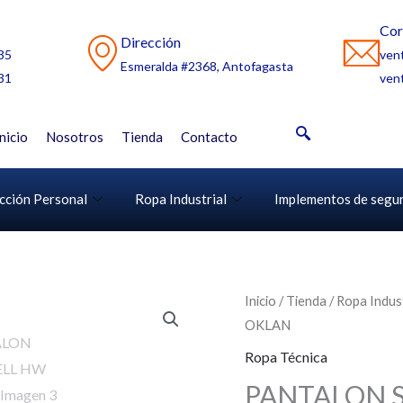
Cor
Dirección
35
ven
Esmeralda #2368, Antofagasta
31
ven
Inicio
Nosotros
Tienda
Contacto
cción Personal
Ropa Industrial
Implementos de segu
Inicio
/
Tienda
/
Ropa Indust
OKLAN
Ropa Técnica
PANTALON 