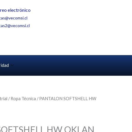
reo electrónico
tas@vecomsi.cl
tas2@vecomsi.cl
ridad
rial
/
Ropa Técnica
/ PANTALON SOFTSHELL HW
SOFTSHELL HW OKLAN