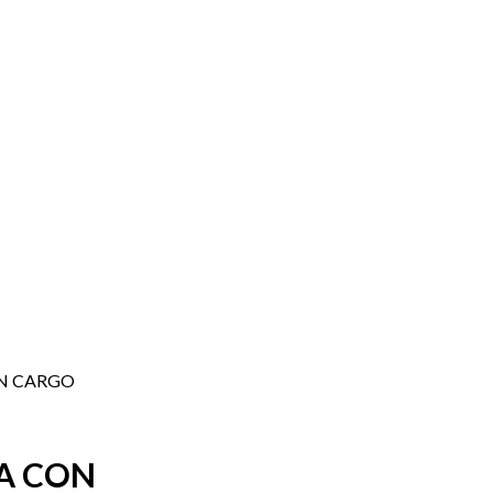
N CARGO
A CON