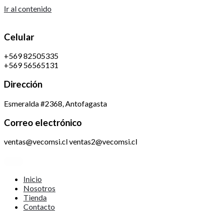
Ir al contenido
Celular
+569 82505335
+569 56565131
Dirección
Esmeralda #2368, Antofagasta
Correo electrónico
ventas@vecomsi.cl ventas2@vecomsi.cl
Inicio
Nosotros
Tienda
Contacto