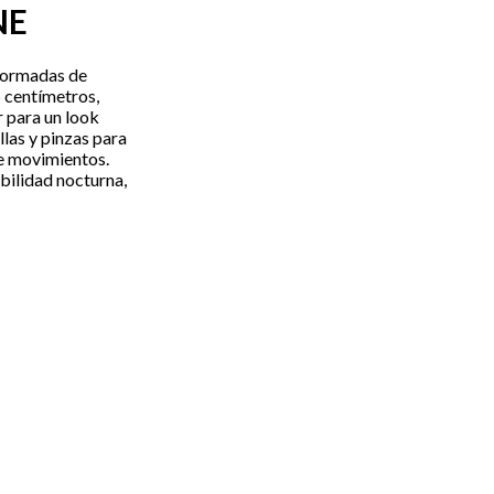
NE
jormadas de
5 centímetros,
r para un look
llas y pinzas para
e movimientos.
bilidad nocturna,