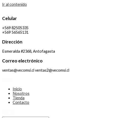
Ir al contenido
Celular
+569 82505335
+569 56565131
Dirección
Esmeralda #2368, Antofagasta
Correo electrónico
ventas@vecomsi.cl ventas2@vecomsi.cl
Inicio
Nosotros
Tienda
Contacto
X