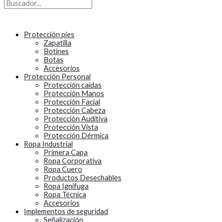
Protección pies
Zapatilla
Botines
Botas
Accesorios
Protección Personal
Protección caídas
Protección Manos
Protección Facial
Protección Cabeza
Protección Auditiva
Protección Vista
Protección Dérmica
Ropa Industrial
Primera Capa
Ropa Corporativa
Ropa Cuero
Productos Desechables
Ropa Ignifuga
Ropa Técnica
Accesorios
Implementos de seguridad
Señalización