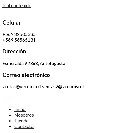
Ir al contenido
Celular
+569 82505335
+569 56565131
Dirección
Esmeralda #2368, Antofagasta
Correo electrónico
ventas@vecomsi.cl ventas2@vecomsi.cl
Inicio
Nosotros
Tienda
Contacto